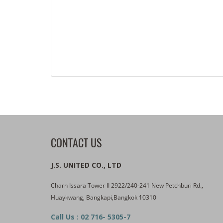
CONTACT US
J.S. UNITED CO., LTD
Charn Issara Tower II 2922/240-241 New Petchburi Rd.,
Huaykwang, Bangkapi,Bangkok 10310
Call Us : 02 716- 5305-7